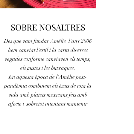
SOBRE NOSALTRES
Des que vam fundar Amélie
l'any 2006
hem canviat l'estil i la carta diverses
vegades conforme canviaven els temps,
els gustos i les butxaques.
En aquesta època de l'Amélie post-
pandèmia combinem els èxits de tota la
vida amb platets mexicans fets amb
afecte i
sobretot intentant mantenir
l'autenticitat
ingredients locals.
Vine a dinar amb nosaltres!