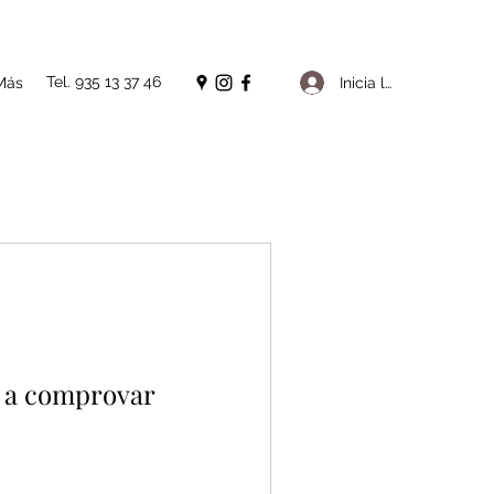
Tel. 935 13 37 46
Inicia la sessió
Más
o a comprovar